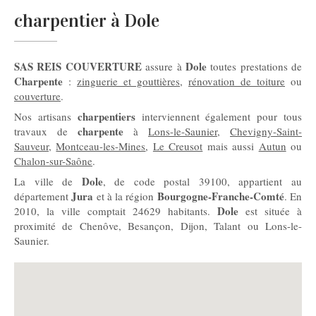
charpentier à Dole
SAS REIS COUVERTURE
Dole
assure à
toutes prestations de
Charpente
:
zinguerie et gouttières
,
rénovation de toiture
ou
couverture
.
charpentiers
Nos artisans
interviennent également pour tous
charpente
travaux de
à
Lons-le-Saunier
,
Chevigny-Saint-
Sauveur
,
Montceau-les-Mines
,
Le Creusot
mais aussi
Autun
ou
Chalon-sur-Saône
.
Dole
La ville de
, de code postal 39100, appartient au
Jura
Bourgogne-Franche-Comté
département
et à la région
. En
Dole
2010, la ville comptait 24629 habitants.
est située à
proximité de Chenôve, Besançon, Dijon, Talant ou Lons-le-
Saunier.