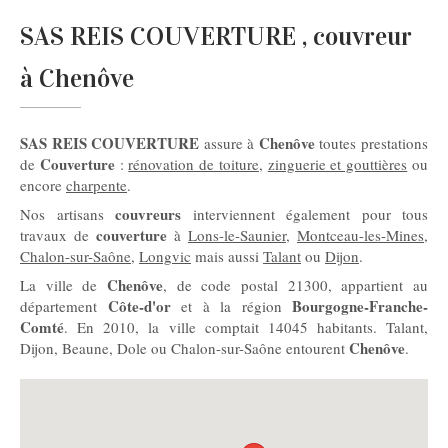
SAS REIS COUVERTURE , couvreur
à Chenôve
SAS REIS COUVERTURE
Chenôve
assure à
toutes prestations
Couverture
de
:
rénovation de toiture
,
zinguerie et gouttières
ou
encore
charpente
.
couvreurs
Nos artisans
interviennent également pour tous
couverture
travaux de
à
Lons-le-Saunier
,
Montceau-les-Mines
,
Chalon-sur-Saône
,
Longvic
mais aussi
Talant
ou
Dijon
.
Chenôve
La ville de
, de code postal 21300, appartient au
Côte-d'or
Bourgogne-Franche-
département
et à la région
Comté
. En 2010, la ville comptait 14045 habitants. Talant,
Chenôve
Dijon, Beaune, Dole ou Chalon-sur-Saône entourent
.